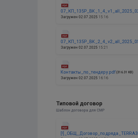
07_КП_135Р_ВК_1_4_v1_all_2025_0
Загружен
02.07.2025
15:16
07_КП_135Р_ВК_2_4_v2_all_2025_0
Загружен
02.07.2025
15:21
Контакты_по_тендеру.pdf
(316.31 KB)
Загружен
02.07.2025
16:16
Типовой договор
Шаблон договора для СМР
[!]_ОБЩ_Договор_подряда_TERRA