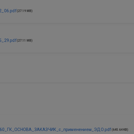
2_06.pdf
(27.19 MB)
5_29.pdf
(27.11 MB)
360_ГК_ОСНОВА_ЗАКАЗЧИК_с_применением_ЭДО.pdf
(645.64 KB)