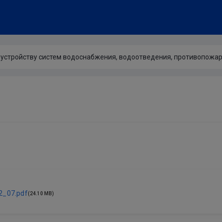
устройству систем водоснабжения, водоотведения, противопожарн
2_07.pdf
(24.10 MB)