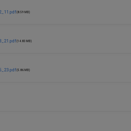
2_11.pdf
(8.59 MB)
3_21.pdf
(14.83 MB)
5_23.pdf
(5.86 MB)