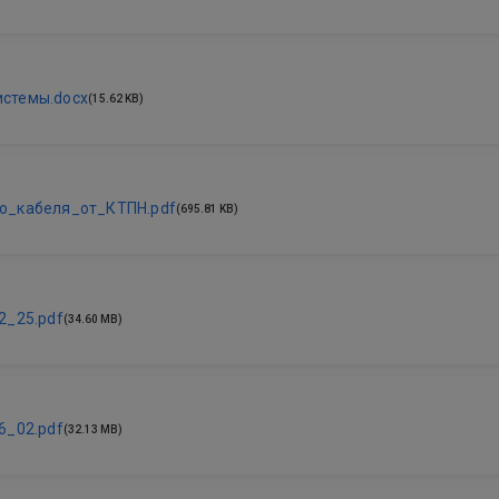
стемы.docx
(15.62 KB)
о_кабеля_от_КТПН.pdf
(695.81 KB)
2_25.pdf
(34.60 MB)
6_02.pdf
(32.13 MB)