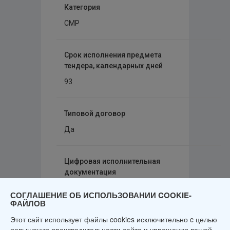
Категория
СМР
Срок исполнения предмета
тендера, календарных дней
93
Типовой договор
Да
Цифровая исполнительная
документация
Нет
СОГЛАШЕНИЕ ОБ ИСПОЛЬЗОВАНИИ COOKIE-
ФАЙЛОВ
Принять участие в тендерах
Этот сайт использует файлы cookies исключительно c целью
повышения производительности сайта и упрощения вашей